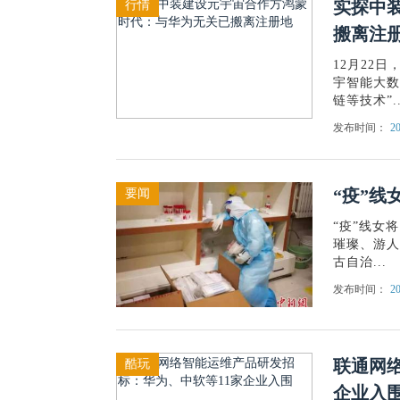
实探中
行情
搬离注
12月22
宇智能大数
链等技术”..
发布时间：
20
“疫”线
要闻
“疫”线女
璀璨、游人
古自治...
发布时间：
20
联通网
酷玩
企业入