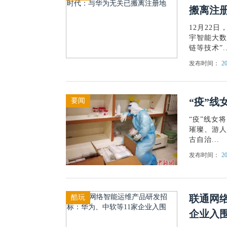
搬离注
12月22
宇智能大数
链等技术”..
发布时间：
20
“疫”线
要闻
“疫”线女
璀璨、游人
古自治...
发布时间：
20
联通网
酷玩
企业入