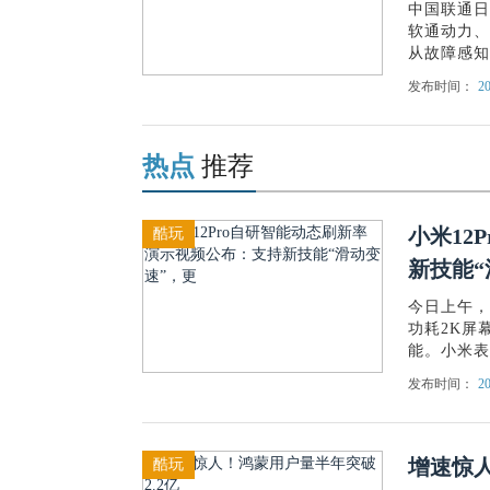
中国联通日
软通动力、
从故障感知到
发布时间：
20
热点
推荐
小米12
酷玩
新技能“
今日上午，
功耗2K屏
能。小米表示
发布时间：
20
增速惊人
酷玩