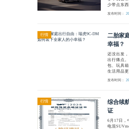
少带点东西吧qu
发布时间：
20
二胎家庭
行情
幸福？
还没出发，
出行痛点。
包、玩具箱
生活用品更不
发布时间：
20
综合续航
行情
证
6月17日
电混SUVm